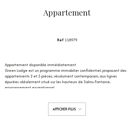
Appartement
Réf
118979
Appartement disponible immédiatement.
Green Lodge est un programme immobilier confidentiel, proposant des
appartements 2 et 3 pièces, résolument contemporain, aux lignes
épurées idéalement situé sur les hauteurs de Salins-Fontaine,
environnement exceptionnel.
Une attention particulière est portée à la performance énergétique et
au bilan carbone de la résidence qui répond à la Règlementation
Environnementale 2020 et au-delà. Green Lodge est le premier
AFFICHER PLUS
programme immobilier sur le secteur répondant à cette nouvelle norme
en proposant un système de construction qualitatif et l’utilisation des
énergies renouvelables avec panneaux solaires, pompe à chaleur et
panneaux photovoltaïques.
Situé au 3ème et dernier étage de la résidence, cet appartement 3