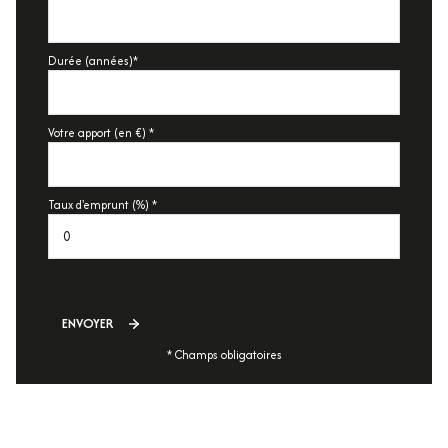
vue Dégagée
Durée (années)*
cave
Votre apport (en €) *
balcon
visiophone
Taux d'emprunt (%) *
accès handicapé
ENVOYER
* Champs obligatoires