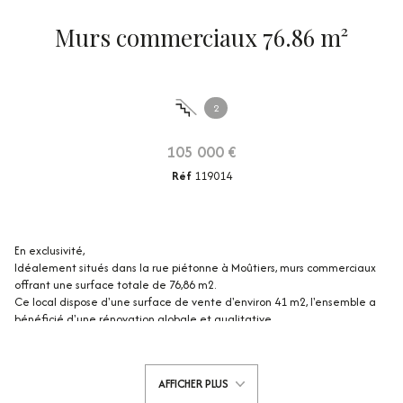
Murs commerciaux 76.86 m²
2
105 000 €
Réf
119014
En exclusivité,
Idéalement situés dans la rue piétonne à Moûtiers, murs commerciaux
offrant une surface totale de 76,86 m2.
Ce local dispose d'une surface de vente d'environ 41 m2, l'ensemble a
bénéficié d'une rénovation globale et qualitative.
Beau linéaire de vitrine sur rue piétonne.
Un sous sol complet de 35 m2 permet du stockage.
AFFICHER PLUS
Copropriété bien entretenue et à faibles charges.