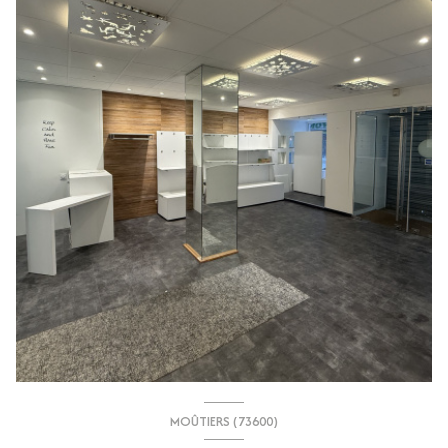
MOÛTIERS (73600)