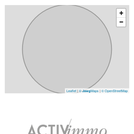
+
−
Leaflet
|
©
Maps
|
© OpenStreetMap
Jawg