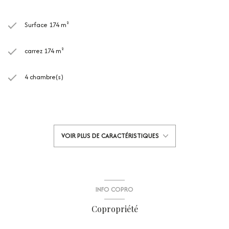
Surface 174 m²
carrez 174 m²
4 chambre(s)
1 salle(s) de bain
1 salle(s) d'eau
VOIR PLUS DE CARACTÉRISTIQUES
cuisine américaine (équipée)
1 parking(s)
INFO COPRO
exposition Est-Ouest
Copropriété