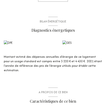
aménagées en chambres ou autre, un bureau, une salle d'eau et une
salle-de-bains.
Un dégagement mène à la vaste pièce de vie avec cuisine ouverte et
poêle à granules, l'ensemble donnant accès à la terrasse exposée
Ouest.
BILAN ÉNERGÉTIQUE
L'appartement est vendu avec plusieurs caves en sous-sol et la
copropriété dispose d'un parking collectif.
Diagnostics énergetiques
Les informations sur les risques auxquels ce bien est exposé sont
disponibles sur le site Géorisques : https://www.georisques.gouv.fr
Montant estimé des dépenses annuelles d'énergie de ce logement
pour un usage standard est compris entre 3 220 € et 4 430 € . 2021 étant
l'année de référence des prix de l'énergie utilisés pour établir cette
estimation.
A PROPOS DE CE BIEN
Caractéristiques de ce bien