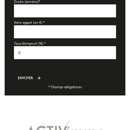
Durée (années)*
Votre apport (en €) *
Taux d'emprunt (%) *
ENVOYER
* Champs obligatoires