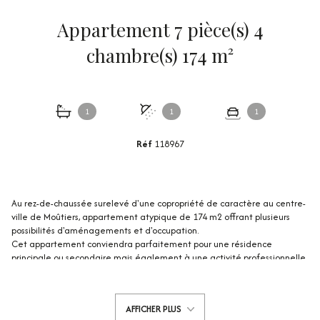
Appartement 7 pièce(s) 4
chambre(s) 174 m²
1
1
1
Réf
118967
Au rez-de-chaussée surelevé d'une copropriété de caractère au centre-
ville de Moûtiers, appartement atypique de 174 m2 offrant plusieurs
possibilités d'aménagements et d'occupation.
Cet appartement conviendra parfaitement pour une résidence
principale ou secondaire mais également à une activité professionnelle
ou mixte.
Les volumes de l'appartement et ses éléments de caractère en font un
bien unique à Moûtiers.
AFFICHER PLUS
Une somptueuse entrée dessert 4 pièces de belle taille pouvant être