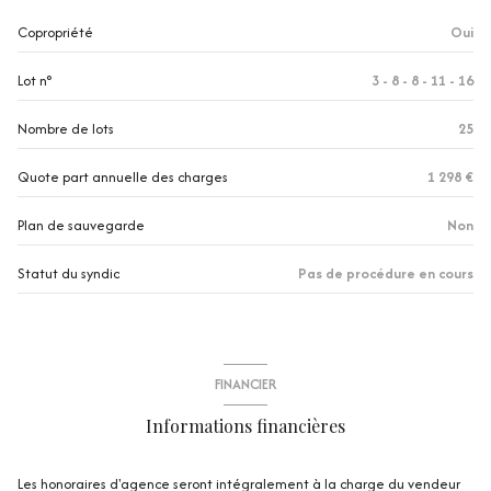
1 niveau(x)
Copropriété
Oui
3 étage(s)
Lot n°
3 - 8 - 8 - 11 - 16
vue Ville
Nombre de lots
25
cave
Quote part annuelle des charges
1 298 €
Plan de sauvegarde
Non
terrasse
Statut du syndic
Pas de procédure en cours
interphone
FINANCIER
Informations financières
Les honoraires d'agence seront intégralement à la charge du vendeur