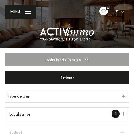
0
FR
MENU
Acheter
de l'ancien
Estimer
De l'ancien
Du neuf
Type de bien
De l'immo pro
1
Localisation
Budget