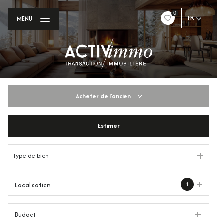
0
FR
MENU
Acheter
de l'ancien
Estimer
De l'ancien
Du neuf
Type de bien
De l'immo pro
1
Localisation
Budget