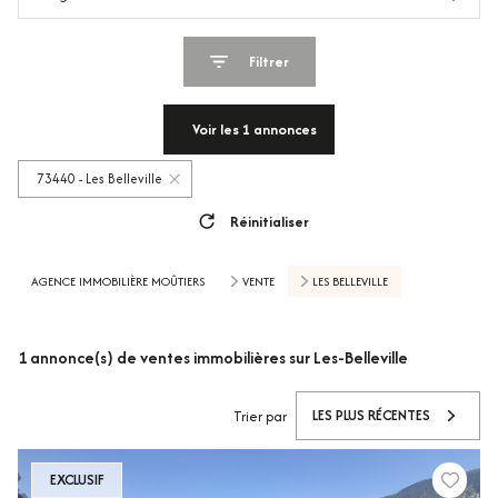
Filtrer
Voir les
1
annonces
73440 - Les Belleville
Réinitialiser
AGENCE IMMOBILIÈRE MOÛTIERS
VENTE
LES BELLEVILLE
1
annonce(s) de ventes immobilières sur Les-Belleville
LES PLUS RÉCENTES
Trier par
EXCLUSIF