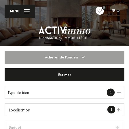
0
FR
MENU
Acheter
de l'ancien
Estimer
De l'ancien
Du neuf
Type de bien
1
De l'immo pro
1
Localisation
Budget