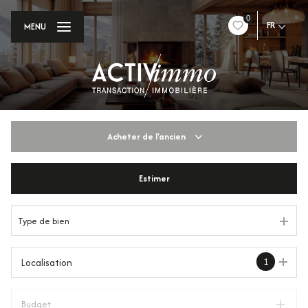
0
FR
MENU
Acheter
de l'ancien
Estimer
De l'ancien
Du neuf
Type de bien
De l'immo pro
1
Localisation
Budget