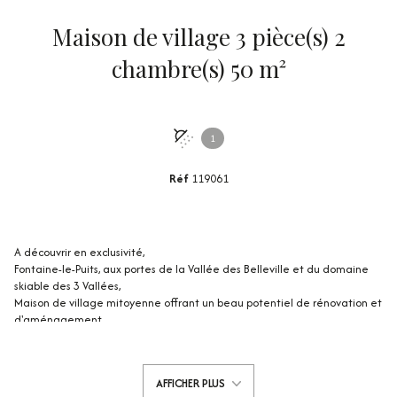
Maison de village 3 pièce(s) 2
chambre(s) 50 m²
1
Réf
119061
A découvrir en exclusivité,
Fontaine-le-Puits, aux portes de la Vallée des Belleville et du domaine
skiable des 3 Vallées,
Maison de village mitoyenne offrant un beau potentiel de rénovation et
d'aménagement.
Cette maison à la structure saine dispose d'un sous-sol complet.
Au niveau supérieur, un appartement 3 pièces avec pièce principale,
deux chambres et sanitaires.
AFFICHER PLUS
Quelques travaux de rénovation permettront de retrouver le confort