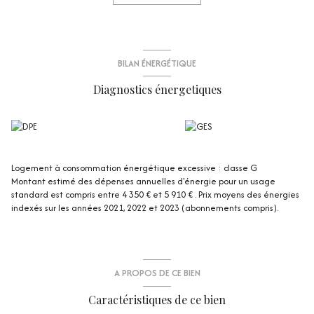
d'un appartement spacieux.
Au dernier niveau, une grange au potentiel exceptionnel bénéficiant de
beaux volumes ainsi que d'une vue dégagée et imprenable sur les
montagnes.
Cette propriété offre une belle luminosité ainsi qu'une exposition Ouest
BILAN ÉNERGÉTIQUE
qui lui garantira de l'ensoleillement.
Diagnostics énergetiques
Les informations sur les risques auxquels ce bien est exposé sont
disponibles sur le site Géorisques : https://www.georisques.gouv.fr
Logement à consommation énergétique excessive : classe G
Montant estimé des dépenses annuelles d'énergie pour un usage
standard est compris entre 4 350 € et 5 910 € . Prix moyens des énergies
indexés sur les années 2021, 2022 et 2023 (abonnements compris).
A PROPOS DE CE BIEN
Caractéristiques de ce bien