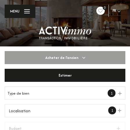
0
FR
MENU
Acheter
de l'ancien
Estimer
De l'ancien
Du neuf
Type de bien
1
De l'immo pro
1
Localisation
Budget