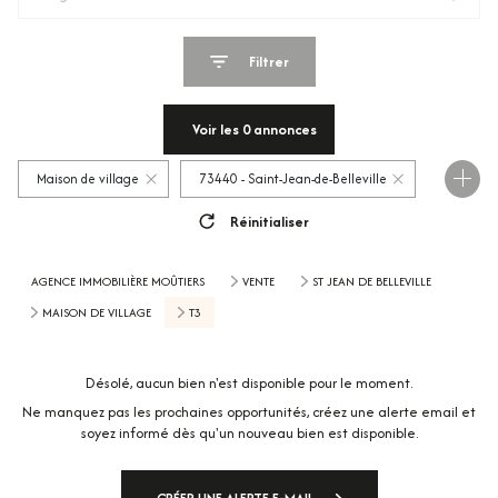
Filtrer
Voir les
0
annonces
Maison de village
73440 - Saint-Jean-de-Belleville
Réinitialiser
3 Pièces
AGENCE IMMOBILIÈRE MOÛTIERS
VENTE
ST JEAN DE BELLEVILLE
MAISON DE VILLAGE
T3
Désolé, aucun bien n'est disponible pour le moment.
Ne manquez pas les prochaines opportunités, créez une alerte email et
soyez informé dès qu'un nouveau bien est disponible.